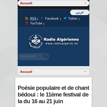
عربي
RSS
Facebook
Twitter
YouTube
Formulaire de recherche
Rechercher
Poésie populaire et de chant
bédoui : le 11ème festival de
la du 16 au 21 juin