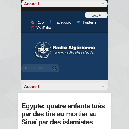
عربي
RSS
Facebook
Twitter
YouTube
Formulaire de recherche
Rechercher
Egypte: quatre enfants tués
par des tirs au mortier au
Sinaï par des islamistes