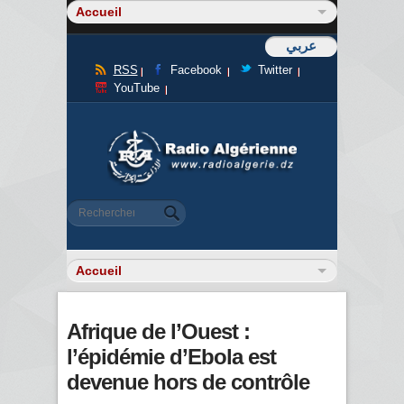
عربي
RSS
Facebook
Twitter
YouTube
Formulaire de recherche
Rechercher
Afrique de l’Ouest :
l’épidémie d’Ebola est
devenue hors de contrôle