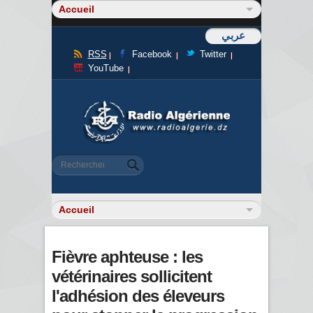
عربي
RSS
Facebook
Twitter
YouTube
Formulaire de recherche
Rechercher
Fièvre aphteuse : les
vétérinaires sollicitent
l'adhésion des éleveurs