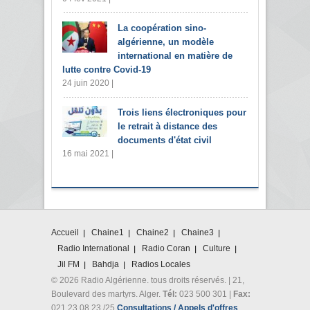
La coopération sino-
algérienne, un modèle
international en matière de
lutte contre Covid-19
24 juin 2020 |
Trois liens électroniques pour
le retrait à distance des
documents d'état civil
16 mai 2021 |
Accueil
Chaine1
Chaine2
Chaine3
Radio International
Radio Coran
Culture
Jil FM
Bahdja
Radios Locales
© 2026 Radio Algérienne. tous droits réservés. | 21,
Boulevard des martyrs. Alger.
Tél:
023 500 301 |
Fax:
021 23 08 23 /25
Consultations / Appels d'offres