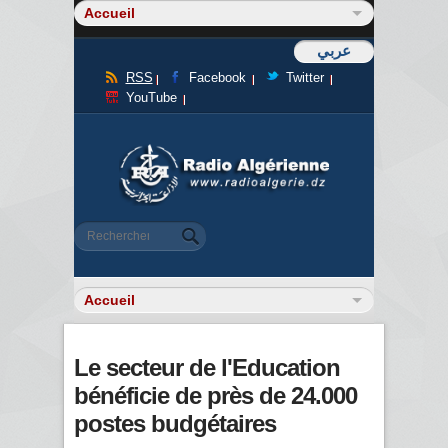
عربي
RSS
Facebook
Twitter
YouTube
Formulaire de recherche
Rechercher
Le secteur de l'Education
bénéficie de près de 24.000
postes budgétaires