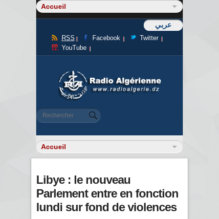
عربي
RSS
Facebook
Twitter
YouTube
Formulaire de recherche
Rechercher
Libye : le nouveau
Parlement entre en fonction
lundi sur fond de violences