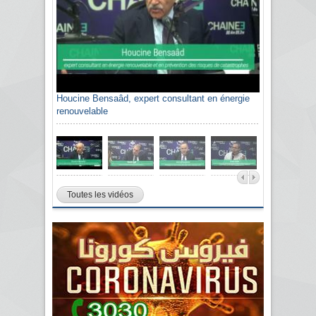
Houcine Bensaâd, expert consultant en énergie
Sami Agli, président de la Confédération
renouvelable
algérienne du patronat citoyen CAPC
Toutes les vidéos