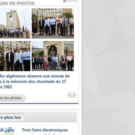
ADIO EN PHOTOS
dio algérienne observe une minute de
Les champions paralympiques 
ce à la mémoire des chouhada du 17
Radio Algérienne et recrutés 
re 1961
sportifs
es les photos
s plus lus
Trois liens électroniques