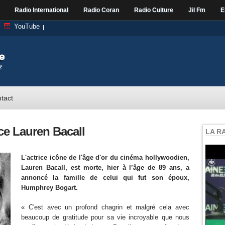
Radio International
Radio Coran
Radio Culture
Jil Fm
E
YouTube
tact
ice Lauren Bacall
LA R
L'actrice icône de l'âge d'or du cinéma hollywoodien,
Lauren Bacall, est morte, hier à l’âge de 89 ans, a
annoncé la famille de celui qui fut son époux,
Humphrey Bogart.
« C'est avec un profond chagrin et malgré cela avec
beaucoup de gratitude pour sa vie incroyable que nous