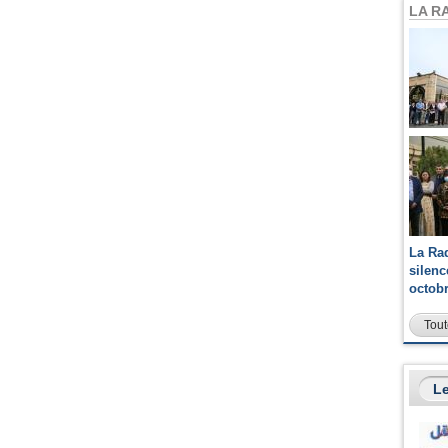
LA R
La Ra
silen
octob
Tout
Le