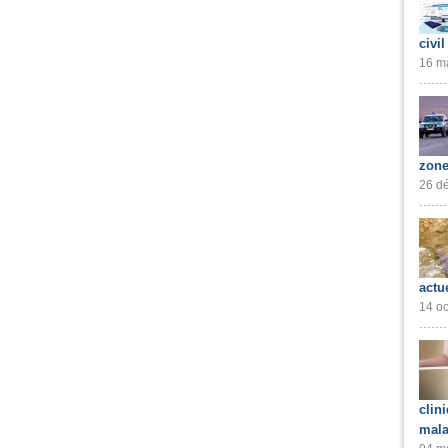
civil
16 ma
zone
26 dé
actu
14 oc
clin
mala