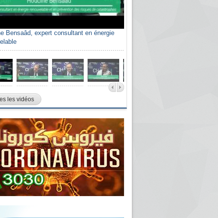
e Bensaâd, expert consultant en énergie
elable
es les vidéos