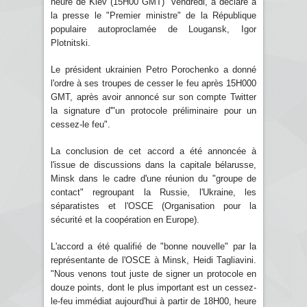
heure de Kiev (15H00 GMT)" vendredi, a déclaré à
la presse le "Premier ministre" de la République
populaire autoproclamée de Lougansk, Igor
Plotnitski.
Le président ukrainien Petro Porochenko a donné
l'ordre à ses troupes de cesser le feu après 15H000
GMT, après avoir annoncé sur son compte Twitter
la signature d'"un protocole préliminaire pour un
cessez-le feu".
La conclusion de cet accord a été annoncée à
l'issue de discussions dans la capitale bélarusse,
Minsk dans le cadre d'une réunion du "groupe de
contact" regroupant la Russie, l'Ukraine, les
séparatistes et l'OSCE (Organisation pour la
sécurité et la coopération en Europe).
L'accord a été qualifié de "bonne nouvelle" par la
représentante de l'OSCE à Minsk, Heidi Tagliavini.
"Nous venons tout juste de signer un protocole en
douze points, dont le plus important est un cessez-
le-feu immédiat aujourd'hui à partir de 18H00, heure