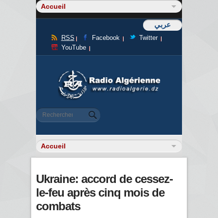
عربي
RSS
Facebook
Twitter
YouTube
Formulaire de recherche
Rechercher
Ukraine: accord de cessez-
le-feu après cinq mois de
combats