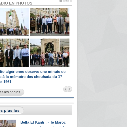
ADIO EN PHOTOS
dio algérienne observe une minute de
Les champions paralympiques 
ce à la mémoire des chouhada du 17
Radio Algérienne et recrutés 
re 1961
sportifs
es les photos
s plus lus
Bella El Kanti : « le Maroc