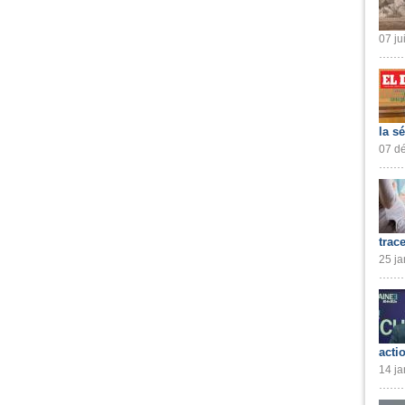
07 ju
la s
07 dé
trac
25 ja
acti
14 ja