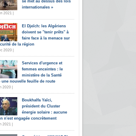
se met au dessus des lois
internationales »
in 2021 |
El Djeïch: les Algériens
doivent se "tenir prêts" à
faire face à la menace sur
écurité de la région
c 2020 |
Services d'urgence et
femmes enceintes : le
ministère de la Santé
e une nouvelle feuille de route
n 2020 |
Boukhalfa Yaïci,
président du Cluster
énergie solaire : aucune
on n'est engagée concrètement
n 2021 |