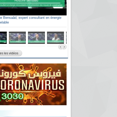
e Bensaâd, expert consultant en énergie
elable
es les vidéos