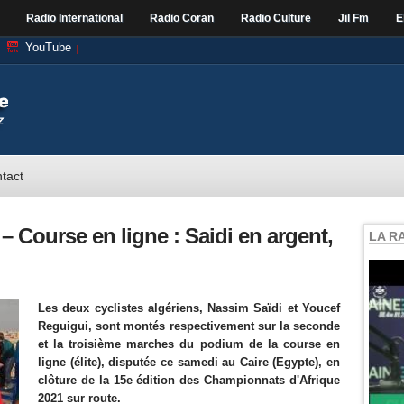
Radio International
Radio Coran
Radio Culture
Jil Fm
E
YouTube
tact
 Course en ligne : Saidi en argent,
LA R
Les deux cyclistes algériens, Nassim Saïdi et Youcef
Reguigui, sont montés respectivement sur la seconde
et la troisième marches du podium de la course en
ligne (élite), disputée ce samedi au Caire (Egypte), en
clôture de la 15e édition des Championnats d'Afrique
2021 sur route.