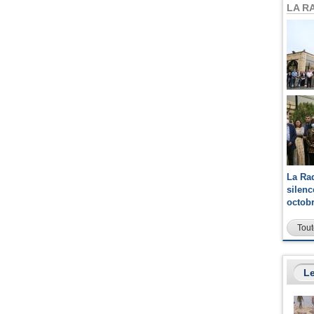
LA R
La Ra
silen
octob
Tout
Le