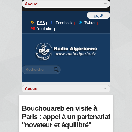
عربي
RSS
Facebook
Twitter
YouTube
Formulaire de recherche
Rechercher
Bouchouareb en visite à
Paris : appel à un partenariat
"novateur et équilibré"