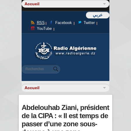
عربي
RSS
Facebook
Twitter
YouTube
Formulaire de recherche
Rechercher
Abdelouhab Ziani, président
de la CIPA : « Il est temps de
passer d’une zone sous-