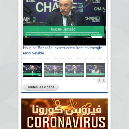
Houcine Bensaâd, expert consultant en énergie
Sami Agli, président de la Confédération
renouvelable
algérienne du patronat citoyen CAPC
Toutes les vidéos