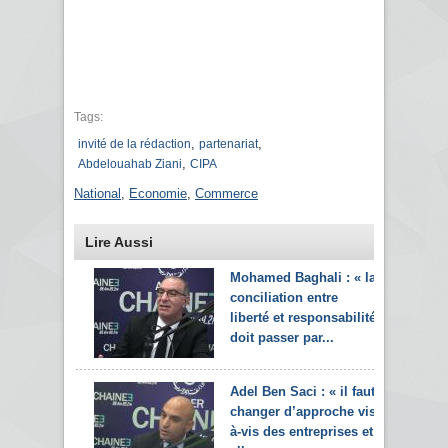
Tags:
,
,
invité de la rédaction
partenariat
,
Abdelouahab Ziani
CIPA
National
,
Economie
,
Commerce
Lire Aussi
Mohamed Baghali : « la
conciliation entre
liberté et responsabilité
doit passer par...
Adel Ben Saci : « il faut
changer d’approche vis-
à-vis des entreprises et