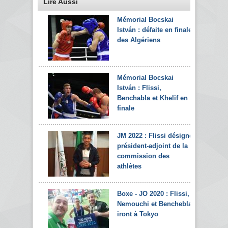
Lire Aussi
Mémorial Bocskai
István : défaite en finale
des Algériens
Mémorial Bocskai
István : Flissi,
Benchabla et Khelif en
finale
JM 2022 : Flissi désigné
président-adjoint de la
commission des
athlètes
Boxe - JO 2020 : Flissi,
Nemouchi et Benchebla
iront à Tokyo