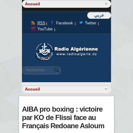
عربي
RSS
Facebook
Twitter
YouTube
Formulaire de recherche
Rechercher
AIBA pro boxing : victoire
par KO de Flissi face au
Français Redoane Asloum