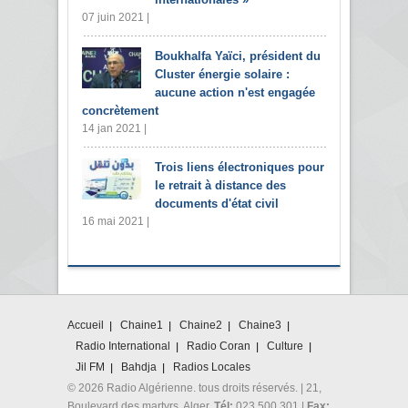
07 juin 2021 |
Boukhalfa Yaïci, président du
Cluster énergie solaire :
aucune action n'est engagée
concrètement
14 jan 2021 |
Trois liens électroniques pour
le retrait à distance des
documents d'état civil
16 mai 2021 |
Accueil
Chaine1
Chaine2
Chaine3
Radio International
Radio Coran
Culture
Jil FM
Bahdja
Radios Locales
© 2026 Radio Algérienne. tous droits réservés. | 21,
Boulevard des martyrs. Alger.
Tél:
023 500 301 |
Fax: