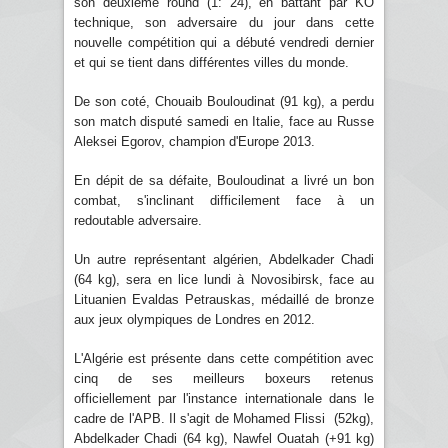
son deuxième round (1: 24), en battant par KO
technique, son adversaire du jour dans cette
nouvelle compétition qui a débuté vendredi dernier
et qui se tient dans différentes villes du monde.
De son coté, Chouaib Bouloudinat (91 kg), a perdu
son match disputé samedi en Italie, face au Russe
Aleksei Egorov, champion d'Europe 2013.
En dépit de sa défaite, Bouloudinat a livré un bon
combat, s'inclinant difficilement face à un
redoutable adversaire.
Un autre représentant algérien, Abdelkader Chadi
(64 kg), sera en lice lundi à Novosibirsk, face au
Lituanien Evaldas Petrauskas, médaillé de bronze
aux jeux olympiques de Londres en 2012.
L'Algérie est présente dans cette compétition avec
cinq de ses meilleurs boxeurs retenus
officiellement par l'instance internationale dans le
cadre de l'APB. Il s'agit de Mohamed Flissi (52kg),
Abdelkader Chadi (64 kg), Nawfel Ouatah (+91 kg)