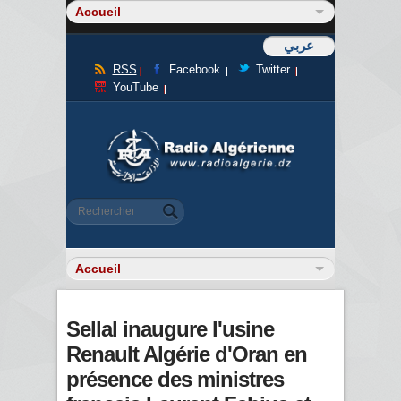
عربي
RSS
Facebook
Twitter
YouTube
Formulaire de recherche
Rechercher
Sellal inaugure l'usine
Renault Algérie d'Oran en
présence des ministres