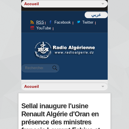
عربي
RSS
Facebook
Twitter
YouTube
Formulaire de recherche
Rechercher
Sellal inaugure l'usine
Renault Algérie d'Oran en
présence des ministres