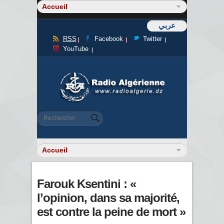
عربي
RSS
Facebook
Twitter
YouTube
Formulaire de recherche
Rechercher
Farouk Ksentini : «
l’opinion, dans sa majorité,
est contre la peine de mort »