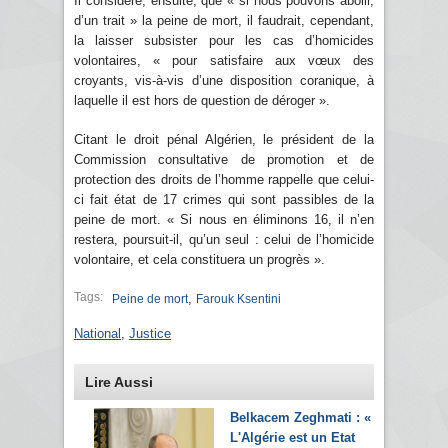
Il considère, ensuite, que « si nous pouvons abolir,
d’un trait » la peine de mort, il faudrait, cependant,
la laisser subsister pour les cas d’homicides
volontaires, « pour satisfaire aux vœux des
croyants, vis-à-vis d’une disposition coranique, à
laquelle il est hors de question de déroger ».
Citant le droit pénal Algérien, le président de la
Commission consultative de promotion et de
protection des droits de l’homme rappelle que celui-
ci fait état de 17 crimes qui sont passibles de la
peine de mort. « Si nous en éliminons 16, il n’en
restera, poursuit-il, qu’un seul : celui de l’homicide
volontaire, et cela constituera un progrès ».
Tags:
,
Peine de mort
Farouk Ksentini
National
,
Justice
Lire Aussi
Belkacem Zeghmati : «
L'Algérie est un Etat