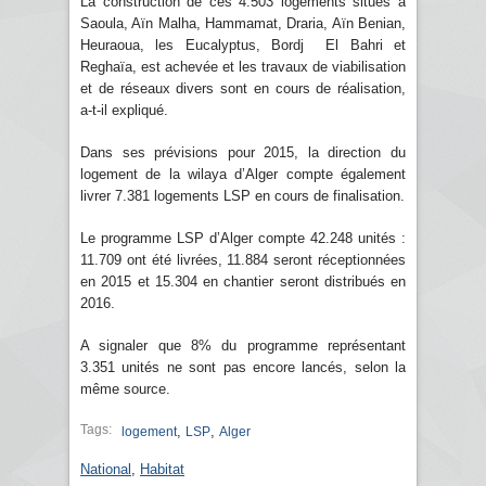
La construction de ces 4.503 logements situés à
Saoula, Aïn Malha, Hammamat, Draria, Aïn Benian,
Heuraoua, les Eucalyptus, Bordj El Bahri et
Reghaïa, est achevée et les travaux de viabilisation
et de réseaux divers sont en cours de réalisation,
a-t-il expliqué.
Dans ses prévisions pour 2015, la direction du
logement de la wilaya d’Alger compte également
livrer 7.381 logements LSP en cours de finalisation.
Le programme LSP d’Alger compte 42.248 unités :
11.709 ont été livrées, 11.884 seront réceptionnées
en 2015 et 15.304 en chantier seront distribués en
2016.
A signaler que 8% du programme représentant
3.351 unités ne sont pas encore lancés, selon la
même source.
Tags:
,
,
logement
LSP
Alger
National
,
Habitat