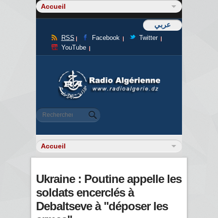
عربي
RSS
Facebook
Twitter
YouTube
Formulaire de recherche
Rechercher
Ukraine : Poutine appelle les
soldats encerclés à
Debaltseve à "déposer les