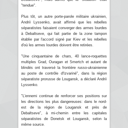
"tendue".
Plus tôt, un autre porte-parole militaire ukrainien,
Andriï Lyssenko, avait affirmé que les rebelles
séparatistes faisaient converger des armes lourdes
à Debaltseve, qui fait partie de la zone tampon
établie par l'accord signé par Kiev et les rebelles
d'où les armes lourdes doivent être retirées.
"Une cinquantaine de chars, 40 lance-roquettes
multiples Grad, Ouragan et Smertch et autant de
blindés ont traversé la frontière russo-ukrainienne
au poste de contrôle d'Izvariné", dans la région
séparatiste prorusse de Lougansk, a déclaré Andriï
Lyssenko.
"L'ennemi continue de renforcer ses positions sur
les directions les plus dangereuses: dans le nord-
est de la région de Lougansk et près de
Debaltseve", à mi-chemin entre les capitales
séparatistes de Donetsk et Lougansk, selon la
même source.