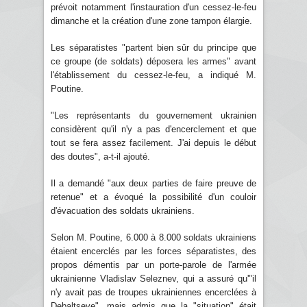
prévoit notamment l'instauration d'un cessez-le-feu
dimanche et la création d'une zone tampon élargie.
Les séparatistes "partent bien sûr du principe que
ce groupe (de soldats) déposera les armes" avant
l'établissement du cessez-le-feu, a indiqué M.
Poutine.
"Les représentants du gouvernement ukrainien
considèrent qu'il n'y a pas d'encerclement et que
tout se fera assez facilement. J'ai depuis le début
des doutes", a-t-il ajouté.
Il a demandé "aux deux parties de faire preuve de
retenue" et a évoqué la possibilité d'un couloir
d'évacuation des soldats ukrainiens.
Selon M. Poutine, 6.000 à 8.000 soldats ukrainiens
étaient encerclés par les forces séparatistes, des
propos démentis par un porte-parole de l'armée
ukrainienne Vladislav Seleznev, qui a assuré qu'"il
n'y avait pas de troupes ukrainiennes encerclées à
Debaltseve", mais admis que la "situation" était