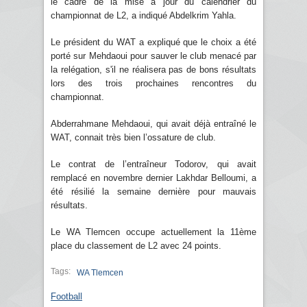
le cadre de la mise à jour du calendrier du
championnat de L2, a indiqué Abdelkrim Yahla.
Le président du WAT a expliqué que le choix a été
porté sur Mehdaoui pour sauver le club menacé par
la relégation, s'il ne réalisera pas de bons résultats
lors des trois prochaines rencontres du
championnat.
Abderrahmane Mehdaoui, qui avait déjà entraîné le
WAT, connait très bien l’ossature de club.
Le contrat de l’entraîneur Todorov, qui avait
remplacé en novembre dernier Lakhdar Belloumi, a
été résilié la semaine dernière pour mauvais
résultats.
Le WA Tlemcen occupe actuellement la 11ème
place du classement de L2 avec 24 points.
Tags:
WA Tlemcen
Football