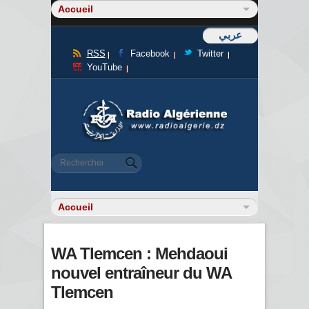
عربي
RSS
Facebook
Twitter
YouTube
Formulaire de recherche
Rechercher
WA Tlemcen : Mehdaoui
nouvel entraîneur du WA
Tlemcen