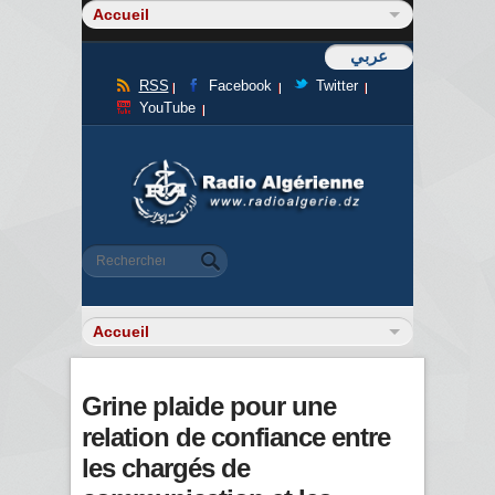
عربي
RSS
Facebook
Twitter
YouTube
Formulaire de recherche
Rechercher
Grine plaide pour une
relation de confiance entre
les chargés de