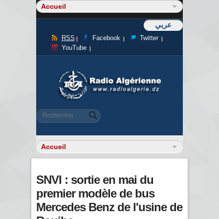
عربي
RSS
Facebook
Twitter
YouTube
Formulaire de recherche
Rechercher
SNVI : sortie en mai du
premier modèle de bus
Mercedes Benz de l'usine de