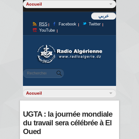
عربي
RSS
Facebook
Twitter
YouTube
Formulaire de recherche
Rechercher
UGTA : la journée mondiale
du travail sera célébrée à El
Oued