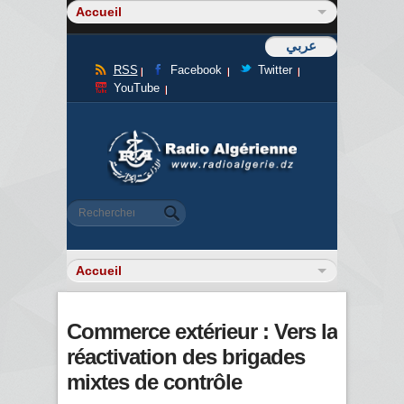
عربي
RSS
Facebook
Twitter
YouTube
Formulaire de recherche
Rechercher
Commerce extérieur : Vers la
réactivation des brigades
mixtes de contrôle