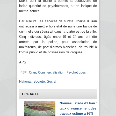
Max), dont la fouille a permis la découverte de
ladite quantité de psychotropes, a-t-on indiqué de
même source.
Par ailleurs, les services de sûreté urbaine d’Oran
ont réussi à mettre hors état de nuire une bande de
criminelle qui sévissait dans la partie est de la ville.
Cinq individus, âgés entre 19 et 24 ans ont été
arrêtés par la police, pour association de
malfaiteurs, de port d’armes blanches, de trouble à
l’ordre public et de possession de drogues.
APS
Tags:
,
,
Oran
Commercialisation
Psychotropes
National
,
Société
,
Social
Lire Aussi
Nouveau stade d’Oran :
taux d’avancement des
travaux estimé à 96%