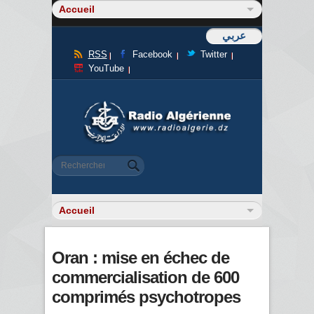
عربي
RSS
Facebook
Twitter
YouTube
Formulaire de recherche
Rechercher
Oran : mise en échec de
commercialisation de 600
comprimés psychotropes