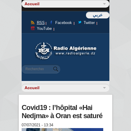
عربي
RSS
Facebook
Twitter
YouTube
Formulaire de recherche
Rechercher
Covid19 : l’hôpital «Hai
Nedjma» à Oran est saturé
07/07/2021 - 13:34