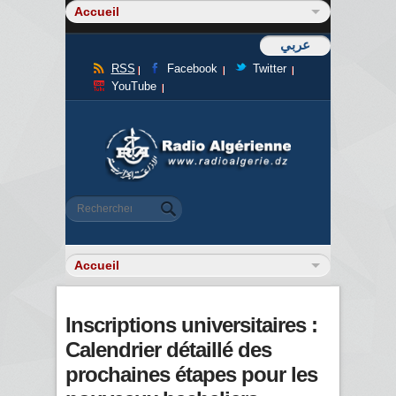
عربي
RSS
Facebook
Twitter
YouTube
Formulaire de recherche
Rechercher
Inscriptions universitaires :
Calendrier détaillé des
prochaines étapes pour les