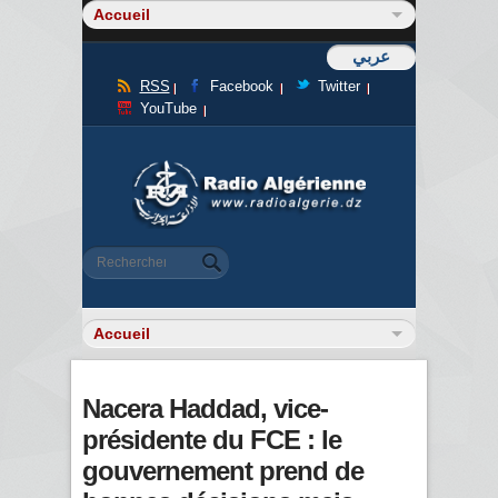
عربي
RSS
Facebook
Twitter
YouTube
Formulaire de recherche
Rechercher
Nacera Haddad, vice-
présidente du FCE : le
gouvernement prend de