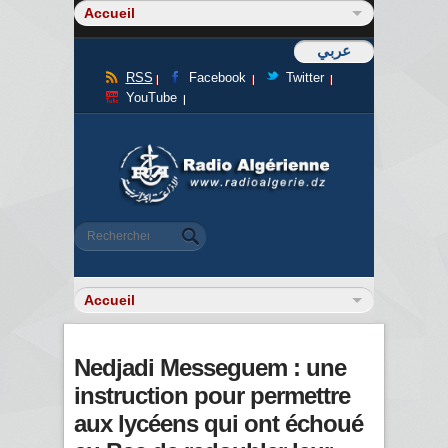
عربي
RSS
Facebook
Twitter
YouTube
Formulaire de recherche
Rechercher
Nedjadi Messeguem : une
instruction pour permettre
aux lycéens qui ont échoué