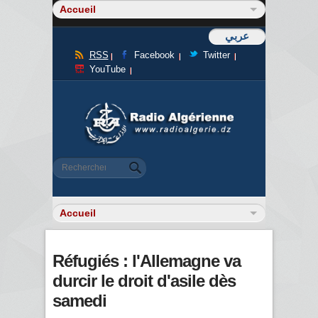
عربي
RSS
Facebook
Twitter
YouTube
Formulaire de recherche
Rechercher
Réfugiés : l'Allemagne va
durcir le droit d'asile dès
samedi