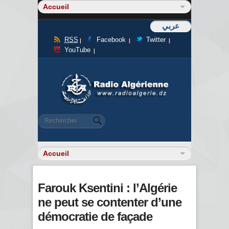
عربي
RSS
Facebook
Twitter
YouTube
Formulaire de recherche
Rechercher
Farouk Ksentini : l’Algérie
ne peut se contenter d’une
démocratie de façade