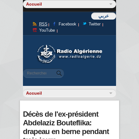
عربي
RSS
Facebook
Twitter
YouTube
Formulaire de recherche
Rechercher
Décès de l'ex-président
Abdelaziz Bouteflika:
drapeau en berne pendant