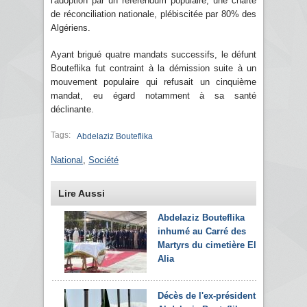
l'adoption par un référendum populaire, une charte
de réconciliation nationale, plébiscitée par 80% des
Algériens.
Ayant brigué quatre mandats successifs, le défunt
Bouteflika fut contraint à la démission suite à un
mouvement populaire qui refusait un cinquième
mandat, eu égard notamment à sa santé
déclinante.
Tags:
Abdelaziz Bouteflika
National
,
Société
Lire Aussi
Abdelaziz Bouteflika
inhumé au Carré des
Martyrs du cimetière El-
Alia
Décès de l'ex-président