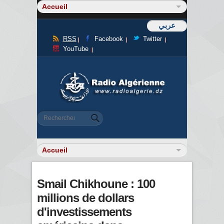
عربي
RSS
Facebook
Twitter
YouTube
Formulaire de recherche
Rechercher
Smail Chikhoune : 100
millions de dollars
d'investissements