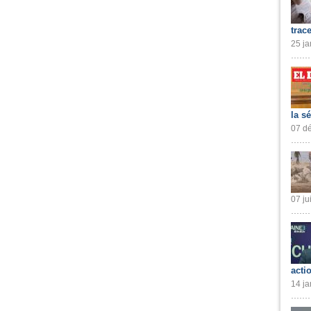
trac
25 ja
la s
07 dé
07 ju
acti
14 ja