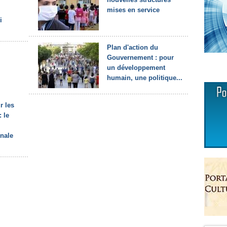
mises en service
i
Plan d'action du
Gouvernement : pour
un développement
humain, une politique...
r les
 le
onale