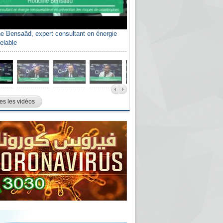
e Bensaâd, expert consultant en énergie
elable
es les vidéos