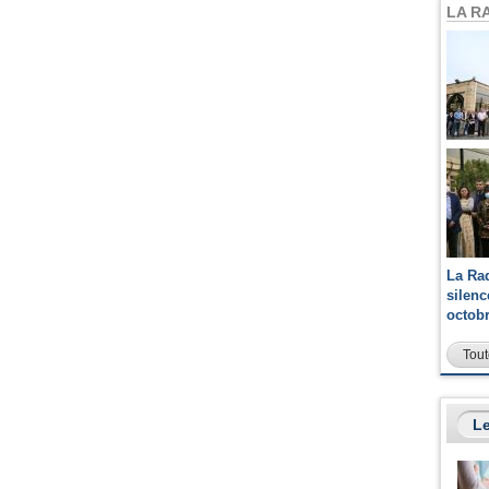
LA R
La Ra
silen
octob
Tout
Le