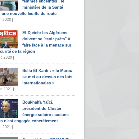
femmes enceintes : le
ministère de la Santé
e une nouvelle feuille de route
n 2020 |
El Djeïch: les Algériens
doivent se "tenir prêts" à
faire face à la menace sur
écurité de la région
c 2020 |
Bella El Kanti : « le Maroc
se met au dessus des lois
internationales »
in 2021 |
Boukhalfa Yaïci,
président du Cluster
énergie solaire : aucune
on n'est engagée concrètement
n 2021 |