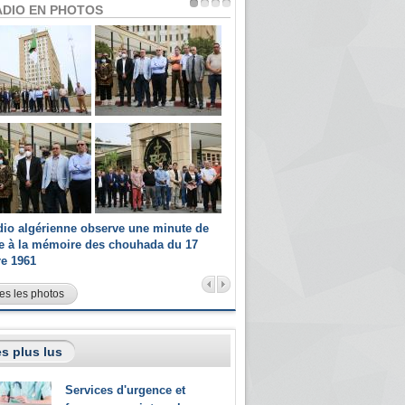
ADIO EN PHOTOS
dio algérienne observe une minute de
Les champions paralympiques 
ce à la mémoire des chouhada du 17
Radio Algérienne et recrutés 
re 1961
sportifs
es les photos
s plus lus
Services d'urgence et