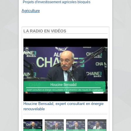
Projets d'investissement agricoles bloqués
Agriculture
LA RADIO EN VIDÉOS
Houcine Bensaâd, expert consultant en énergie
Sami Agli, président de la Confédération
renouvelable
algérienne du patronat citoyen CAPC