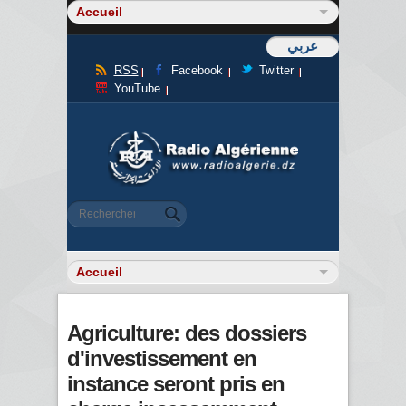
عربي
RSS
Facebook
Twitter
YouTube
Formulaire de recherche
Rechercher
Agriculture: des dossiers
d'investissement en
instance seront pris en