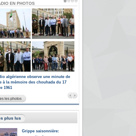
ADIO EN PHOTOS
dio algérienne observe une minute de
Les champions paralympiques 
ce à la mémoire des chouhada du 17
Radio Algérienne et recrutés 
re 1961
sportifs
es les photos
s plus lus
Grippe saisonnière: