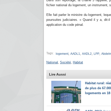
Dans son reportage, la chaine 3 rappelle, p
fichier national du logement, un instrument, s
Elle fait parler le ministre du logement, leq
poursuites judiciaires. « Quand il y a, dit-
application du code pénal.
Tags:
,
,
,
,
logement
AADL1
AADL2
LPP
Abdelm
National
,
Société
,
Habitat
Lire Aussi
Habitat rural: réa
de plus de 67.00
logements en 18