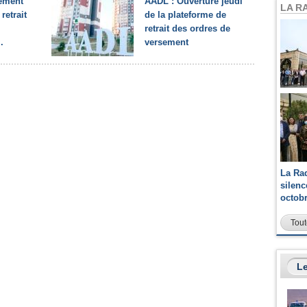
ement
AADL : Ouverture jeudi
LA R
retrait
de la plateforme de
retrait des ordres de
.
versement
La Ra
silen
octob
Tout
Le