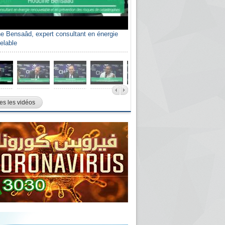
e Bensaâd, expert consultant en énergie
elable
es les vidéos