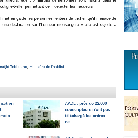
ar ailleurs, que 5,6 millions de personnes sont inscrits dans le
ouligne-t-elle, permettant de « détecter les fraudeurs ».
uel met en garde les personnes tentées de tricher, qu’il menace de
il une déclaration sur l’honneur mensongère » elle est sujette à
,
adjid Tebboune
Ministère de l'habitat
lisation
AADL : près de 22.000
0
souscripteurs n'ont pas
 mois
téléchargé les ordres
de...