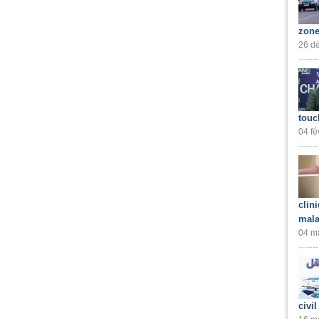
zone
26 dé
touc
04 fé
clin
mala
04 ma
civil