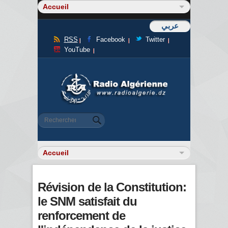
عربي
RSS
Facebook
Twitter
YouTube
Formulaire de recherche
Rechercher
Révision de la Constitution:
le SNM satisfait du
renforcement de