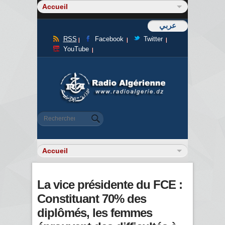
عربي
RSS
Facebook
Twitter
YouTube
Formulaire de recherche
Rechercher
La vice présidente du FCE :
Constituant 70% des
diplômés, les femmes