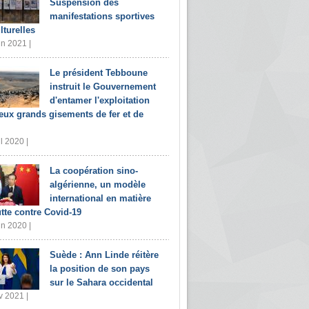
Suspension des
manifestations sportives
lturelles
in 2021 |
Le président Tebboune
instruit le Gouvernement
d'entamer l'exploitation
eux grands gisements de fer et de
il 2020 |
La coopération sino-
algérienne, un modèle
international en matière
utte contre Covid-19
in 2020 |
Suède : Ann Linde réitère
la position de son pays
sur le Sahara occidental
v 2021 |