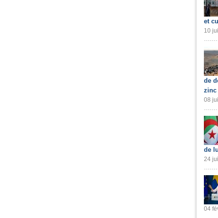
et cu
10 ju
de d
zinc
08 ju
de l
24 ju
04 fé