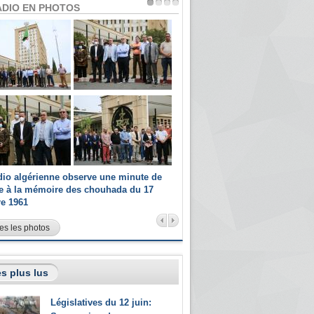
ADIO EN PHOTOS
dio algérienne observe une minute de
Les champions paralympiques 
ce à la mémoire des chouhada du 17
Radio Algérienne et recrutés 
re 1961
sportifs
es les photos
s plus lus
Législatives du 12 juin: