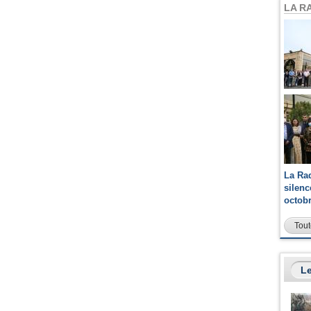
LA R
La Ra
silen
octob
Tout
Le