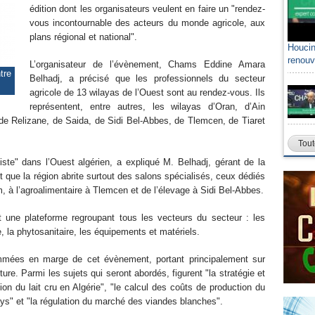
édition dont les organisateurs veulent en faire un "rendez-
vous incontournable des acteurs du monde agricole, aux
plans régional et national".
Houcin
renouv
L’organisateur de l’évènement, Chams Eddine Amara
tre
Belhadj, a précisé que les professionnels du secteur
agricole de 13 wilayas de l’Ouest sont au rendez-vous. Ils
représentent, entre autres, les wilayas d’Oran, d’Ain
 Relizane, de Saida, de Sidi Bel-Abbes, de Tlemcen, de Tiaret
Tout
iste" dans l’Ouest algérien, a expliqué M. Belhadj, gérant de la
que la région abrite surtout des salons spécialisés, ceux dédiés
 à l’agroalimentaire à Tlemcen et de l’élevage à Sidi Bel-Abbes.
 une plateforme regroupant tous les vecteurs du secteur : les
, la phytosanitaire, les équipements et matériels.
mées en marge de cet évènement, portant principalement sur
ture. Parmi les sujets qui seront abordés, figurent "la stratégie et
n du lait cru en Algérie", "le calcul des coûts de production du
ays" et "la régulation du marché des viandes blanches".