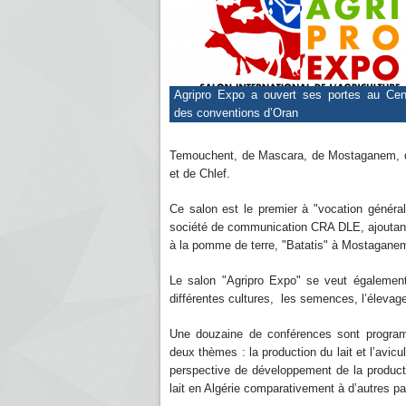
Agripro Expo a ouvert ses portes au Cen
des conventions d’Oran
Temouchent, de Mascara, de Mostaganem, de
et de Chlef.
Ce salon est le premier à "vocation général
société de communication CRA DLE, ajoutant 
à la pomme de terre, "Batatis" à Mostaganem,
Le salon "Agripro Expo" se veut également
différentes cultures, les semences, l’élevage
Une douzaine de conférences sont program
deux thèmes : la production du lait et l’avicul
perspective de développement de la productio
lait en Algérie comparativement à d’autres p