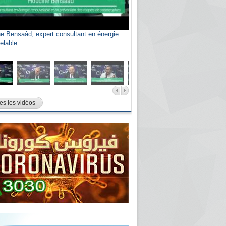
e Bensaâd, expert consultant en énergie
elable
es les vidéos