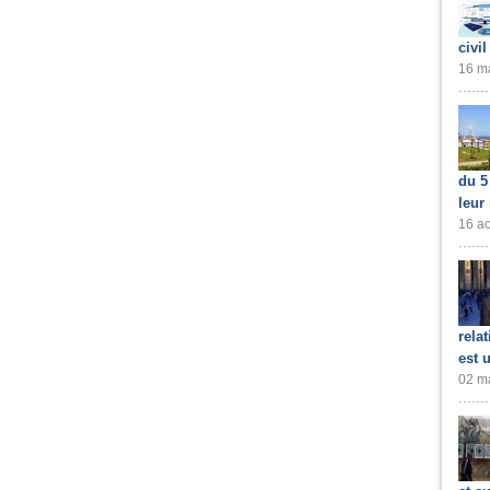
civil
16 ma
du 5
leur
16 ao
rela
est 
02 ma