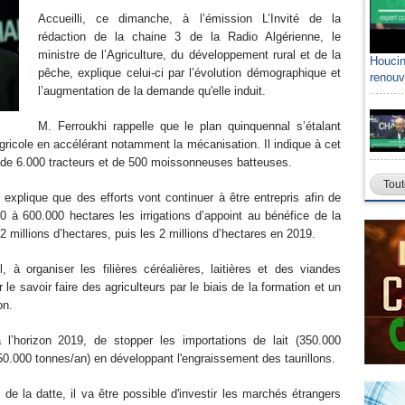
Accueilli, ce dimanche, à l’émission L’Invité de la
rédaction de la chaine 3 de la Radio Algérienne, le
ministre de l’Agriculture, du développement rural et de la
Houcin
pêche, explique celui-ci par l’évolution démographique et
renouv
l’augmentation de la demande qu'elle induit.
M. Ferroukhi rappelle que le plan quinquennal s’étalant
gricole en accélérant notamment la mécanisation. Il indique à cet
, de 6.000 tracteurs et de 500 moissonneuses batteuses.
Tout
 explique que des efforts vont continuer à être entrepris afin de
 à 600.000 hectares les irrigations d’appoint au bénéfice de la
1,2 millions d’hectares, puis les 2 millions d’hectares en 2019.
l, à organiser les filières céréalières, laitières et des viandes
 le savoir faire des agriculteurs par le biais de la formation et un
on.
 l’horizon 2019, de stopper les importations de lait (350.000
50.000 tonnes/an) en développant l'engraissement des taurillons.
de la datte, il va être possible d'investir les marchés étrangers