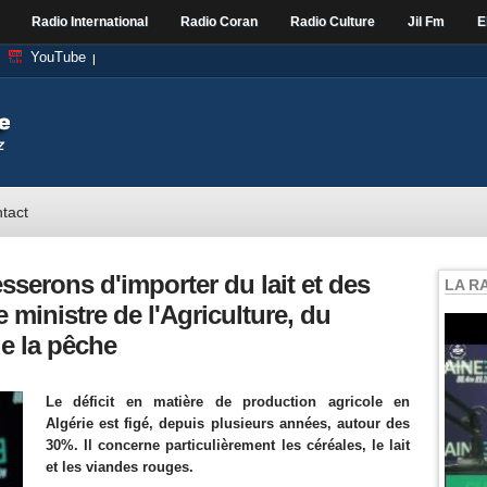
Radio International
Radio Coran
Radio Culture
Jil Fm
E
YouTube
tact
sserons d'importer du lait et des
LA R
 ministre de l'Agriculture, du
e la pêche
Le déficit en matière de production agricole en
Algérie est figé, depuis plusieurs années, autour des
30%. Il concerne particulièrement les céréales, le lait
et les viandes rouges.