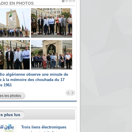
ADIO EN PHOTOS
dio algérienne observe une minute de
Les champions paralympiques 
ce à la mémoire des chouhada du 17
Radio Algérienne et recrutés 
re 1961
sportifs
es les photos
s plus lus
Trois liens électroniques