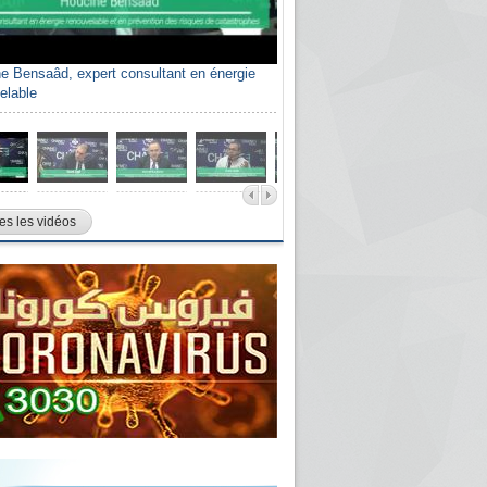
e Bensaâd, expert consultant en énergie
elable
es les vidéos