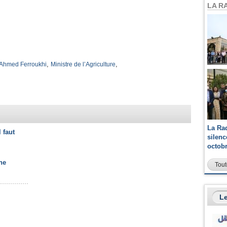
LA R
,
,
 Ahmed Ferroukhi
Ministre de l’Agriculture
La Ra
l faut
silen
octob
ne
Tout
Le