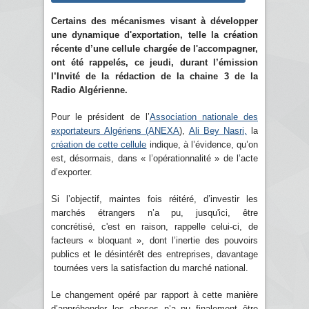
Certains des mécanismes visant à développer
une dynamique d'exportation, telle la création
récente d’une cellule chargée de l'accompagner,
ont été rappelés, ce jeudi, durant l’émission
l’Invité de la rédaction de la chaine 3 de la
Radio Algérienne.
Pour le président de l’
Association nationale des
exportateurs Algériens (ANEXA
),
Ali Bey Nasri,
la
création de cette cellule
indique, à l’évidence, qu’on
est, désormais, dans « l’opérationnalité » de l’acte
d’exporter.
Si l’objectif, maintes fois réitéré, d’investir les
marchés étrangers n’a pu, jusqu'ici, être
concrétisé, c'est en raison, rappelle celui-ci, de
facteurs « bloquant », dont l’inertie des pouvoirs
publics et le désintérêt des entreprises, davantage
tournées vers la satisfaction du marché national.
Le changement opéré par rapport à cette manière
d’appréhender les choses n’a pu finalement être