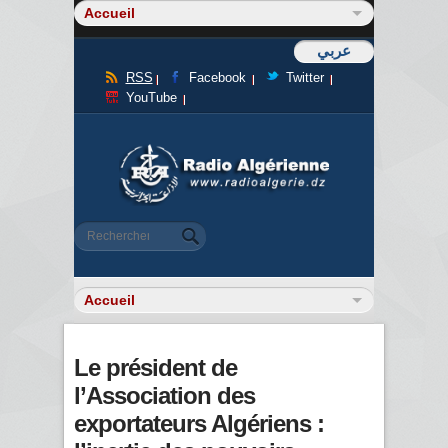
عربي
RSS
Facebook
Twitter
YouTube
Formulaire de recherche
Rechercher
Le président de
l’Association des
exportateurs Algériens :