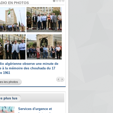
ADIO EN PHOTOS
dio algérienne observe une minute de
Les champions paralympiques 
ce à la mémoire des chouhada du 17
Radio Algérienne et recrutés 
re 1961
sportifs
es les photos
s plus lus
Services d'urgence et