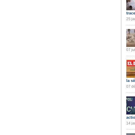
trac
25 ja
07 ju
la s
07 dé
acti
14 ja