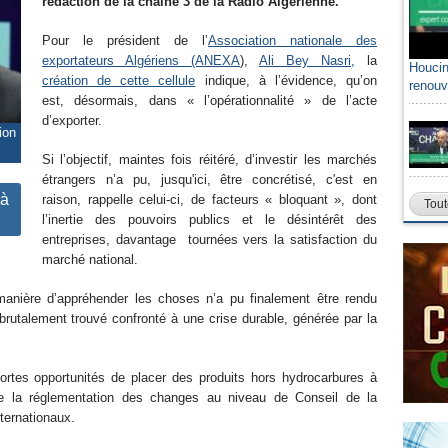
rédaction de la chaine 3 de la Radio Algérienne.
Pour le président de l’
Association nationale des
exportateurs Algériens (ANEXA
),
Ali Bey Nasri,
la
Houcin
création de cette cellule
indique, à l’évidence, qu’on
renouv
est, désormais, dans « l’opérationnalité » de l’acte
d’exporter.
ion
Si l’objectif, maintes fois réitéré, d’investir les marchés
étrangers n’a pu, jusqu'ici, être concrétisé, c'est en
 à
raison, rappelle celui-ci, de facteurs « bloquant », dont
Tout
l’inertie des pouvoirs publics et le désintérêt des
entreprises, davantage tournées vers la satisfaction du
marché national.
anière d’appréhender les choses n’a pu finalement être rendu
 brutalement trouvé confronté à une crise durable, générée par la
fortes opportunités de placer des produits hors hydrocarbures à
, que la réglementation des changes au niveau de Conseil de la
ternationaux.