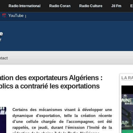
Radio International
Radio Coran
Radio Culture
Jil Fm
E
YouTube
tact
ation des exportateurs Algériens :
LA R
blics a contrarié les exportations
Certains des mécanismes visant à développer une
dynamique d'exportation, telle la création récente
d’une cellule chargée de l'accompagner, ont été
rappelés, ce jeudi, durant l’émission l’Invité de la