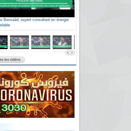
e Bensaâd, expert consultant en énergie
elable
es les vidéos