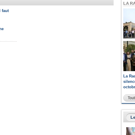
LA R
l faut
ne
La Ra
silen
octob
Tout
Le