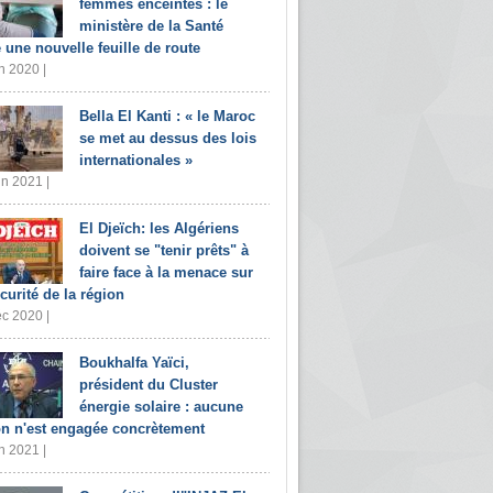
femmes enceintes : le
ministère de la Santé
e une nouvelle feuille de route
n 2020 |
Bella El Kanti : « le Maroc
se met au dessus des lois
internationales »
in 2021 |
El Djeïch: les Algériens
doivent se "tenir prêts" à
faire face à la menace sur
écurité de la région
c 2020 |
Boukhalfa Yaïci,
président du Cluster
énergie solaire : aucune
on n'est engagée concrètement
n 2021 |