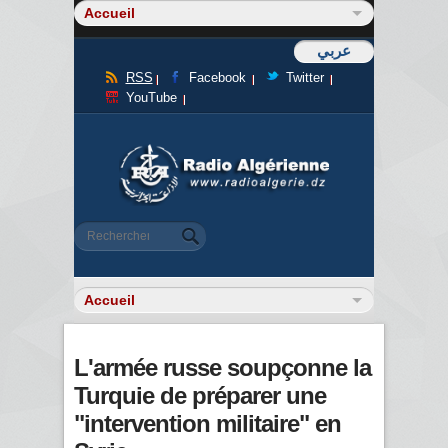
عربي
RSS
Facebook
Twitter
YouTube
Formulaire de recherche
Rechercher
L'armée russe soupçonne la
Turquie de préparer une
"intervention militaire" en