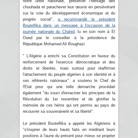
notre unité nationale, préserver l'héritage des
chouhada et parachever leur œuvre en persévérant
sur la voie du développement économique et du
progrès social",
a recommandé le président
Bouteflika dans un message à l'occasion de la
journée nationale du Chahid
, lu en son nom à El
Oued par le conseiller à la présidence de
République Mohamed Ali Boughazi.
" L'Algérie a enrichi sa Constitution en faveur du
renforcement de l'exercice démocratique et des
droits et libertés, mais surtout pour réaffirmer
l'attachement du peuple algérien à son identité et à
ses référents nationaux", a soutenu le Chef de
l'Etat pour qui une telle demarche procédait
également "du souci d'enraciner les principes de la
Révolution du 1er novembre et de glorifier la
mémoire de ces héros qui ont permis au pays de
recouvrer sa souveraineté et sa liberté".
Le président Bouteflika a appelé les Algériens à
"s'inspirer de leurs hauts faits en méditant leurs
positions à l'aune du présent pour mieux se projeter