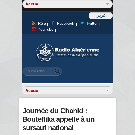
عربي
RSS
Facebook
Twitter
YouTube
Formulaire de recherche
Rechercher
Journée du Chahid :
Bouteflika appelle à un
sursaut national