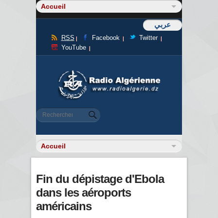
عربي
RSS
Facebook
Twitter
YouTube
Formulaire de recherche
Rechercher
Fin du dépistage d'Ebola
dans les aéroports
américains