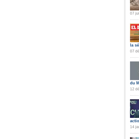
07 ju
la s
07 dé
du M
12 dé
acti
14 ja