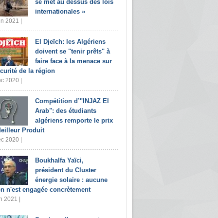
se met au dessus des lois
internationales »
in 2021 |
El Djeïch: les Algériens
doivent se "tenir prêts" à
faire face à la menace sur
écurité de la région
c 2020 |
Compétition d’"INJAZ El
Arab": des étudiants
algériens remporte le prix
eilleur Produit
c 2020 |
Boukhalfa Yaïci,
président du Cluster
énergie solaire : aucune
on n'est engagée concrètement
n 2021 |