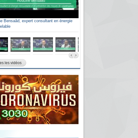
e Bensaâd, expert consultant en énergie
elable
es les vidéos