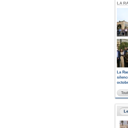
LA R
La Ra
silen
octob
Tout
Le