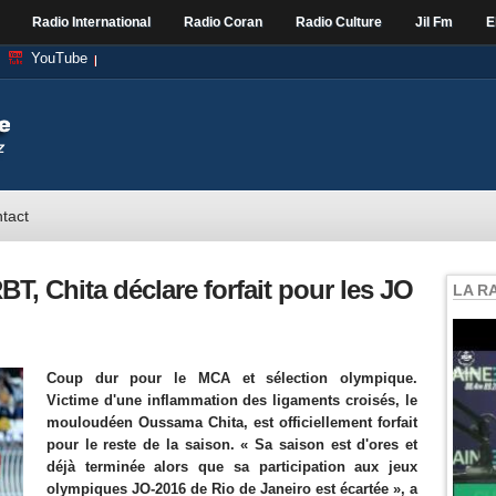
Radio International
Radio Coran
Radio Culture
Jil Fm
E
YouTube
tact
T, Chita déclare forfait pour les JO
LA R
Coup dur pour le MCA et sélection olympique.
Victime d'une inflammation des ligaments croisés, le
mouloudéen Oussama Chita, est officiellement forfait
pour le reste de la saison. « Sa saison est d'ores et
déjà terminée alors que sa participation aux jeux
olympiques JO-2016 de Rio de Janeiro est écartée », a