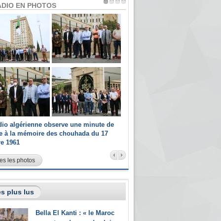
ADIO EN PHOTOS
dio algérienne observe une minute de
Les champions paralympiques 
ce à la mémoire des chouhada du 17
Radio Algérienne et recrutés 
re 1961
sportifs
es les photos
s plus lus
Bella El Kanti : « le Maroc