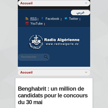
عربي
RSS
Facebook
Twitter
YouTube
Formulaire de recherche
Rechercher
Benghabrit : un million de
candidats pour le concours
du 30 mai