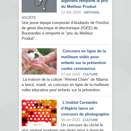
algériens remporte le prix
du Meilleur Produit
12 déc 2020
,
NATIONAL
SOCIÉTÉ
Une jeune équipe composée d’étudiants de l'Institut
de génie électrique et électronique (IGEE) de
Boumerdès a remporté le "prix du Meilleur
Produit"...
Concours en ligne de la
meilleure vidéo pour
enfants sur la prévention
contre coronavirus
07 avr 2020
CULTURE
La maison de la culture "Ahmed Cham" de Nâama
a lancé, mardi, un concours en ligne de la meilleure
vidéo éducative pour enfants sur la prévention...
L'institut Cervantès
d'Algérie lance un
concours de photographie
06 avr 2020
CULTURE
Un concours du cliché le
plus original montrant une photo prise à domicile,