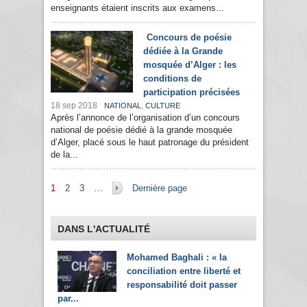
enseignants étaient inscrits aux examens...
Concours de poésie
dédiée à la Grande
mosquée d’Alger : les
conditions de
participation précisées
18 sep 2018
,
NATIONAL
CULTURE
Après l’annonce de l’organisation d’un concours
national de poésie dédié à la grande mosquée
d’Alger, placé sous le haut patronage du président
de la...
Pages
1
2
3
…
Dernière page
DANS L'ACTUALITÉ
Mohamed Baghali : « la
conciliation entre liberté et
responsabilité doit passer
par...