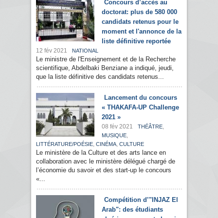
Concours d’accès au
doctorat: plus de 580 000
candidats retenus pour le
moment et l'annonce de la
liste définitive reportée
12 fév 2021
NATIONAL
Le ministre de l'Enseignement et de la Recherche
scientifique, Abdelbaki Benziane a indiqué, jeudi,
que la liste définitive des candidats retenus...
Lancement du concours
« THAKAFA-UP Challenge
2021 »
08 fév 2021
,
THÉÂTRE
,
MUSIQUE
,
,
LITTÉRATURE/POÉSIE
CINÉMA
CULTURE
Le ministère de la Culture et des arts lance en
collaboration avec le ministère délégué chargé de
l’économie du savoir et des start-up le concours
«...
Compétition d’"INJAZ El
Arab": des étudiants