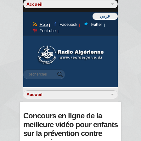
عربي
RSS
Facebook
Twitter
YouTube
Formulaire de recherche
Rechercher
Concours en ligne de la
meilleure vidéo pour enfants
sur la prévention contre