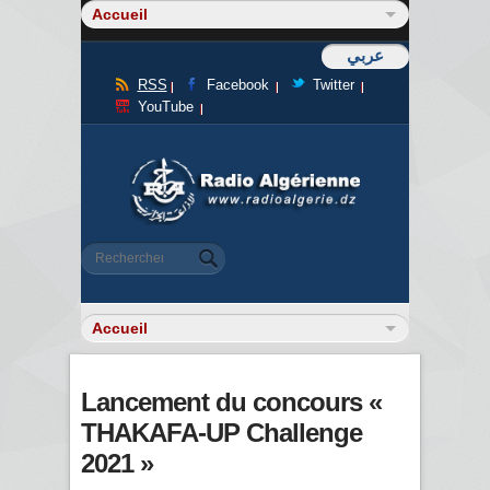
عربي
RSS
Facebook
Twitter
YouTube
Formulaire de recherche
Rechercher
Lancement du concours «
THAKAFA-UP Challenge
2021 »