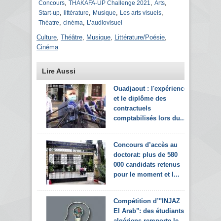
,
,
,
Concours
THAKAFA-UP Challenge 2021
Arts
,
,
,
,
Start-up
littérature
Musique
Les arts visuels
,
,
Théatre
cinéma
L’audiovisuel
Culture
,
Théâtre
,
Musique
,
Littérature/Poésie
,
Cinéma
Lire Aussi
Ouadjaout : l'expérience
et le diplôme des
contractuels
comptabilisés lors du...
Concours d’accès au
doctorat: plus de 580
000 candidats retenus
pour le moment et l...
Compétition d’"INJAZ
El Arab": des étudiants
algériens remporte le