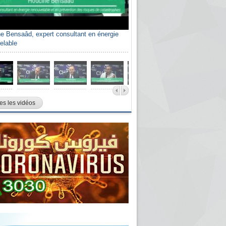
e Bensaâd, expert consultant en énergie
elable
es les vidéos