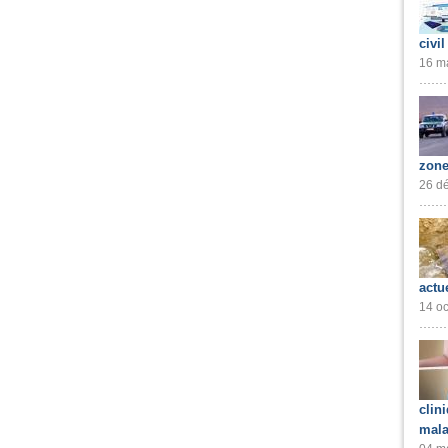
civil
16 ma
zone
26 dé
actu
14 oc
clin
mala