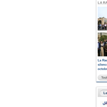
LA R
La Ra
silen
octob
Tout
Le