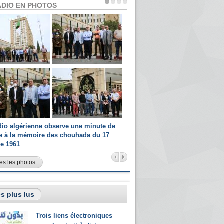
ADIO EN PHOTOS
dio algérienne observe une minute de
Les champions paralympiques 
ce à la mémoire des chouhada du 17
Radio Algérienne et recrutés 
re 1961
sportifs
es les photos
s plus lus
Trois liens électroniques